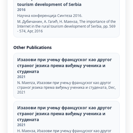
tourism development of Serbia
2016
Научна конференција Синтеза 2016.
M. Дубичанин, А. Гагић, Н. Маенза, The importance of the
Internet in the rural tourism development of Serbia, pp. 569
- 574, Apr, 2016
Other Publications
Изазови при учењу француског као другог
страног језика према виђењу ученика и
студената
2021
N. Maenza, Изазови при учењу француског као другог
страног језика према виђењу ученика и студената, Dec,
2021
Изазови при учењу француског као другог
страног језика према виђењу ученика и
студената
2021
Н. Маенза, Изазови при учењу француског као другог