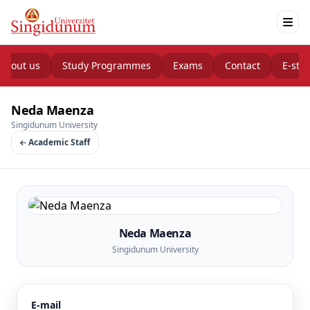
About us
Study Programmes
Exams
Contact
E-stu
Neda Maenza
Singidunum University
Academic Staff
Neda Maenza
Singidunum University
E-mail