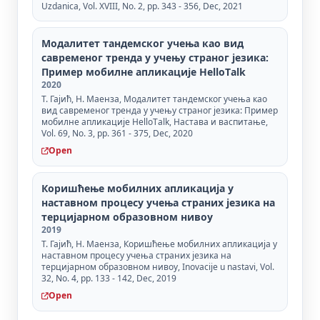
Uzdanica, Vol. XVIII, No. 2, pp. 343 - 356, Dec, 2021
Модалитет тандемског учења као вид
савременог тренда у учењу страног језика:
Пример мобилне апликације HelloТalk
2020
Т. Гајић, Н. Маенза, Модалитет тандемског учења као
вид савременог тренда у учењу страног језика: Пример
мобилне апликације HelloТalk, Настава и васпитање,
Vol. 69, No. 3, pp. 361 - 375, Dec, 2020
Open
Коришћење мобилних апликација у
наставном процесу учења страних језика на
терцијарном образовном нивоу
2019
T. Гајић, Н. Маенза, Коришћење мобилних апликација у
наставном процесу учења страних језика на
терцијарном образовном нивоу, Inovacije u nastavi, Vol.
32, No. 4, pp. 133 - 142, Dec, 2019
Open