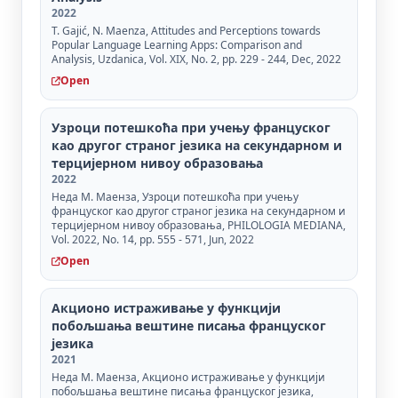
2022
T. Gajić, N. Maenza, Attitudes and Perceptions towards
Popular Language Learning Apps: Comparison and
Analysis, Uzdanica, Vol. XIX, No. 2, pp. 229 - 244, Dec, 2022
Open
Узроци потешкоћа при учењу француског
као другог страног језика на секундарном и
терцијерном нивоу образовања
2022
Неда М. Маенза, Узроци потешкоћа при учењу
француског као другог страног језика на секундарном и
терцијерном нивоу образовања, PHILOLOGIA MEDIANA,
Vol. 2022, No. 14, pp. 555 - 571, Jun, 2022
Open
Акционо истраживање у функцији
побољшања вештине писања француског
језика
2021
Неда М. Маенза, Акционо истраживање у функцији
побољшања вештине писања француског језика,