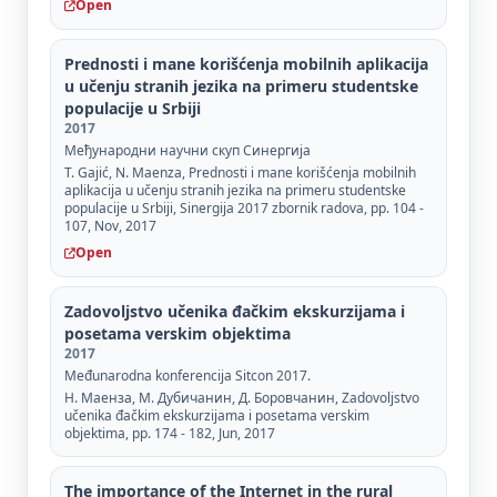
Open
Prednosti i mane korišćenja mobilnih aplikacija
u učenju stranih jezika na primeru studentske
populacije u Srbiji
2017
Међународни научни скуп Синергија
T. Gajić, N. Maenza, Prednosti i mane korišćenja mobilnih
aplikacija u učenju stranih jezika na primeru studentske
populacije u Srbiji, Sinergija 2017 zbornik radova, pp. 104 -
107, Nov, 2017
Open
Zadovoljstvo učenika đačkim ekskurzijama i
posetama verskim objektima
2017
Međunarodna konferencija Sitcon 2017.
Н. Маенза, М. Дубичанин, Д. Боровчанин, Zadovoljstvo
učenika đačkim ekskurzijama i posetama verskim
objektima, pp. 174 - 182, Jun, 2017
The importance of the Internet in the rural