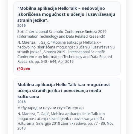
"Mobilna aplikacija HelloTalk – nedovoljno
iskorišćena mogućnost u učenju i usavršavanju
stranih jezika".
2019
Sixth International Scientific Conference Sinteza 2019
(Information Technology and Data Related Research)
N. Maenza, Т. Gajić, "Mobilna aplikacija HelloTalk –
nedovoljno iskorišćena mogućnost u učenju i usavršavanju
stranih jezika"., Sinteza 2019 - International Scientific
Conference on Information Technology and Data Related
Research, pp. 640 - 644, Apr, 2019
Open
Mobilna aplikacija Hello Talk kao mogućnost
učenja stranih jezika i povezivanja među
kulturama
2018
Међународни научни скуп Синергија
N. Maenza, T. Gajić, Mobilna aplikacija Hello Talk kao
mogućnost učenja stranih jezika i povezivanja među
kulturama, Sinergija 2018 zbornik radova, pp. 77 - 80, Nov,
2018