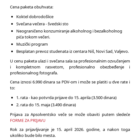
Cena paketa obuhvata:
Koktel dobrodošlice
Svečana večera - švedski sto
Neograničeno konzumiranje alkoholnog i bezalkoholnog
pića tokom večeri.
Muzički program
Besplatan prevoz studenata iz centara Niš, Novi Sad, Valjevo.
U cenu paketa ulazi i svečana sala sa profesionalnim ozvučenjem
i kompletnom rasvetom, profesionalno obezbeđenje i
profesionalnog fotografa.
Cena iznosi 6.990 dinara sa PDV-om i može se platiti u dve rate i
to:
1. rata - kao potvrda prijave do 15. aprila (3.500 dinara)
2. rata do 15. maja (3.490 dinara)
Prijava za Apsolventsko veče se može obaviti putem sledeće
FORME ZA PRIJAVU
Rok za prijavljivanje je 15. april 2026. godine, a nakon toga
ukoliko bude bilo mesta.