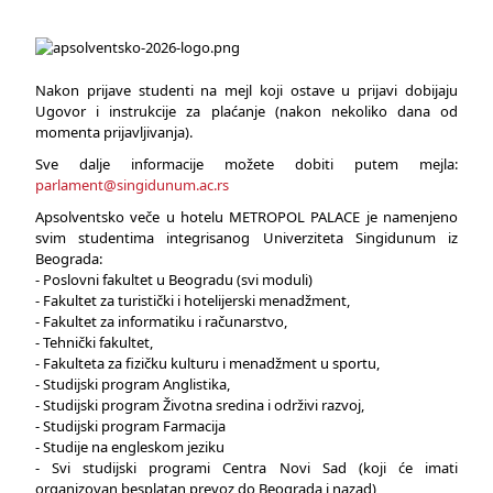
Nakon prijave studenti na mejl koji ostave u prijavi dobijaju
Ugovor i instrukcije za plaćanje (nakon nekoliko dana od
momenta prijavljivanja).
Sve dalje informacije možete dobiti putem mejla:
parlament@singidunum.ac.rs
Apsolventsko veče u hotelu METROPOL PALACE je namenjeno
svim studentima integrisanog Univerziteta Singidunum iz
Beograda:
- Poslovni fakultet u Beogradu (svi moduli)
- Fakultet za turistički i hotelijerski menadžment,
- Fakultet za informatiku i računarstvo,
- Tehnički fakultet,
- Fakulteta za fizičku kulturu i menadžment u sportu,
- Studijski program Anglistika,
- Studijski program Životna sredina i održivi razvoj,
- Studijski program Farmacija
- Studije na engleskom jeziku
- Svi studijski programi Centra Novi Sad (koji će imati
organizovan besplatan prevoz do Beograda i nazad)