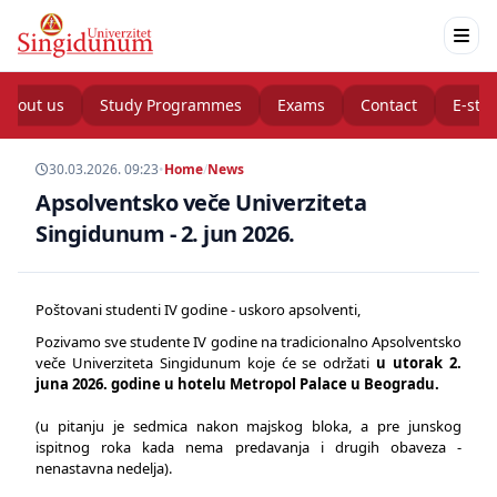
About us
Study Programmes
Exams
Contact
E-stu
30.03.2026. 09:23
•
Home
/
News
Apsolventsko veče Univerziteta
Singidunum - 2. jun 2026.
Poštovani studenti IV godine - uskoro apsolventi,
Pozivamo sve studente IV godine na tradicionalno Apsolventsko
veče Univerziteta Singidunum koje će se održati
u utorak 2.
juna 2026. godine u hotelu Metropol Palace u Beogradu.
(u pitanju je sedmica nakon majskog bloka, a pre junskog
ispitnog roka kada nema predavanja i drugih obaveza -
nenastavna nedelja).